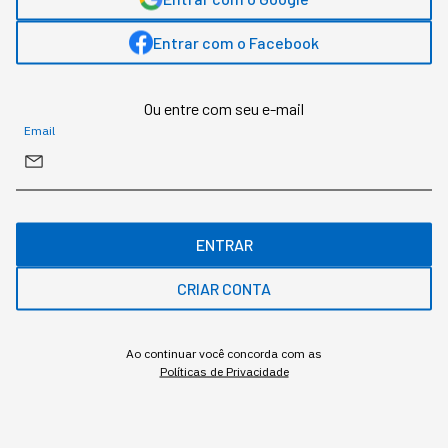
Entrar com o Facebook
Assuntos relacionados
Carreira
Trabalho
Comportamento
Ou entre com seu e-mail
Email
Sabrina Bezerra
,
jornalista
Sabrina Bezerra, head de conteúdo na StartSe, possui mais de 13 anos de
ENTRAR
experiência em comunicação, com passagem por veículos como Pequenas
Empresas & Grandes Negócios e Época Negócios, ambos da Editora Globo.
CRIAR CONTA
MAIS SOBRE O ASSUNTO
Ao continuar você concorda com as
Políticas de Privacidade
Leia o próximo artigo