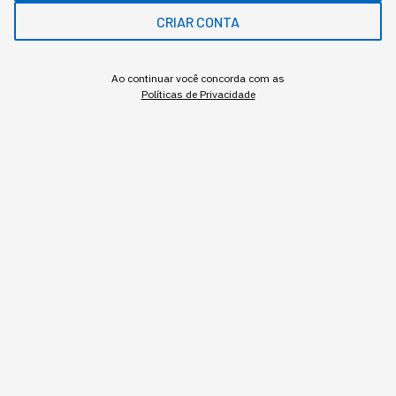
CRIAR CONTA
MAIS SOBRE O ASSUNTO
Leia o próximo artigo
Ao continuar você concorda com as
Políticas de Privacidade
CARREIRA
O CEO é a ocupação menos
exposta à IA, mas isso tem
um preço
Os registros reais de uso do Claude colocam o
cargo de chief executive no fundo do ranking de
adoção, e o quartil mais alto de renda é o único
sem perda salarial mensurável.