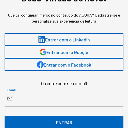
Que tal continuar imerso no conteúdo do AGORA? Cadastre-se e
personalize sua experiência de leitura
Entrar com o LinkedIn
Assuntos relacionados
Entrar com o Google
Carreira
Gestão De Pessoas
Entrar com o Facebook
Simone Coelho
,
Jornalista
Ou entre com seu e-mail
Email
Simone Coelho é jornalista com especialização em roteiro e storytelling.
Começou a sua carreria no mercado editorial escrevendo sobre temas
variados, mas durante anos trabalhou também no mercado empresarial,
com a construção de conteúdos segmentados e treinamentos. Hoje, divide
o seu tempo entre os dois cenários e segue apaixonada pela escrita.
ENTRAR