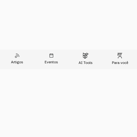
Artigos
Eventos
AI Tools
Para você
O Conhecimento do Agora
Formações
Artigos
Imersões
Sobre Nós
Eventos
Para Empresas
AI Tools
Relatório de Transparência