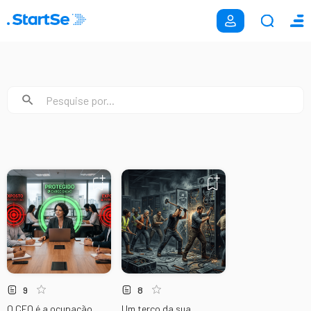
9
8
O CEO é a ocupação
Um terço da sua