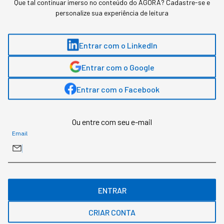
Que tal continuar imerso no conteúdo do AGORA? Cadastre-se e
personalize sua experiência de leitura
Sabrina Bezerra, head de conteúdo na StartSe, possui mais de 13 anos de
experiência em comunicação, com passagem por veículos como Pequenas
Empresas & Grandes Negócios e Época Negócios, ambos da Editora Globo.
Entrar com o LinkedIn
Entrar com o Google
MAIS SOBRE O ASSUNTO
Entrar com o Facebook
Leia o próximo artigo
Ou entre com seu e-mail
Email
CARREIRA
Dominar IA já pesa no
currículo tanto quanto um
ENTRAR
MBA, para executivos do
CRIAR CONTA