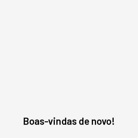
Assuntos relacionados
Carreira
Liderança
Ceo
Boas-vindas de novo!
Sabrina Bezerra
,
jornalista