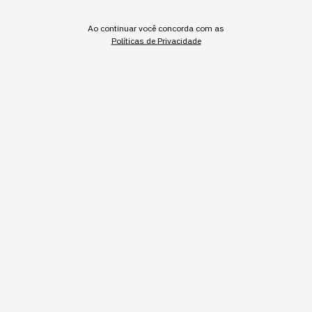
mercado financeiro
Ao continuar você concorda com as
Políticas de Privacidade
O domínio prático de IA passou a carregar peso
equivalente no currículo de quem está sendo
contratado hoje.