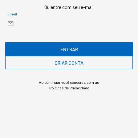
Grazielle Sbardelotto
,
Colunista
Ou entre com seu e-mail
•
•
5 min
22 jul 2026
Atualizado: 22 jul 2026
Email
NEWSLETTER
Start Seu dia:
ENTRAR
A Newsletter do AGORA!
CRIAR CONTA
Ao continuar você concorda com as
Políticas de Privacidade
Inscrever
Este ano, o Cannes Lions deixou claro que tecnologia,