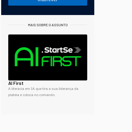
MAIS SOBRE O ASSUNTO
AI First
A literacia em IA que tira a sua liderança da
plateia e coloca no comando.