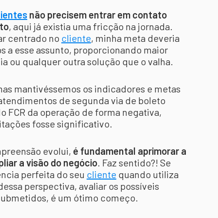
lientes
não precisem entrar em contato
to
, aqui já existia uma fricção na jornada.
har centrado no
cliente
, minha meta deveria
os a esse assunto, proporcionando maior
via ou qualquer outra solução que o valha.
mas mantivéssemos os indicadores e metas
e atendimentos de segunda via de boleto
do FCR da operação de forma negativa,
tações fosse significativo.
mpreensão evolui,
é fundamental aprimorar a
liar a visão do negócio
. Faz sentido?! Se
ência perfeita do seu
cliente
quando utiliza
dessa perspectiva, avaliar os possíveis
o submetidos, é um ótimo começo.