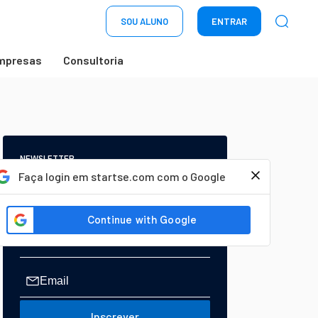
SOU ALUNO
ENTRAR
mpresas
Consultoria
NEWSLETTER
Start Seu dia:
Faça login em startse.com com o Google
A Newsletter do AGORA!
Inscrever