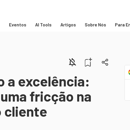
s
Eventos
AI Tools
Artigos
Sobre Nós
Para E
o a excelência:
 uma fricção na
 cliente