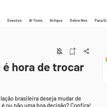
s
Eventos
AI Tools
Artigos
Sobre Nós
Para E
é hora de trocar
lação brasileira deseja mudar de
 é ou não uma boa decisão? Confira!