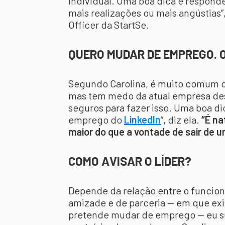
individual. Uma boa dica é responder
mais realizações ou mais angústias”,
Officer da StartSe.
QUERO MUDAR DE EMPREGO. 
Segundo Carolina, é muito comum 
mas tem medo da atual empresa des
seguros para fazer isso. Uma boa di
emprego do
LinkedIn
”, diz ela.
“É na
maior do que a vontade de sair de u
COMO AVISAR O LÍDER?
Depende da relação entre o funcioná
amizade e de parceria — em que exist
pretende mudar de emprego — eu sup