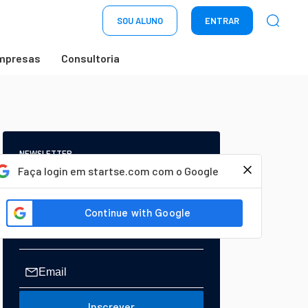
SOU ALUNO
ENTRAR
mpresas
Consultoria
NEWSLETTER
Start Seu dia:
Faça login em startse.com com o Google
A Newsletter do AGORA!
Inscrever