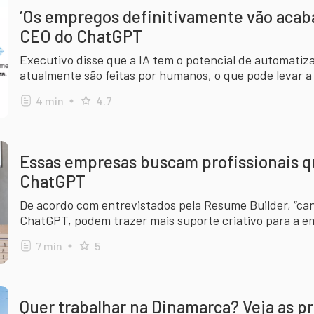
‘Os empregos definitivamente vão acaba
CEO do ChatGPT
Executivo disse que a IA tem o potencial de automatiz
atualmente são feitas por humanos, o que pode levar 
empregos; outros, no entanto, vão surgir. Entenda!
4
min
4.7
Essas empresas buscam profissionais q
ChatGPT
De acordo com entrevistados pela Resume Builder, “ca
ChatGPT, podem trazer mais suporte criativo para a e
crescimento mais rápido”
7
min
5
Quer trabalhar na Dinamarca? Veja as pr