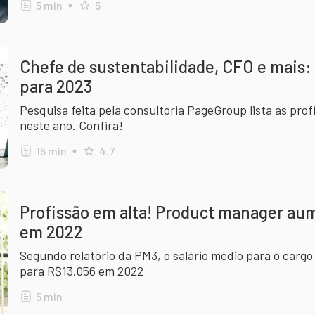
5
min
5
Chefe de sustentabilidade, CFO e mais: 
para 2023
Pesquisa feita pela consultoria PageGroup lista as prof
neste ano. Confira!
15
min
4.7
Profissão em alta! Product manager aum
em 2022
Segundo relatório da PM3, o salário médio para o carg
para R$13.056 em 2022
5
min