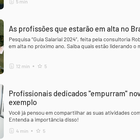
5
min
As profissões que estarão em alta no Br
Pesquisa “Guia Salarial 2024”, feita pela consultoria Rob
em alta no próximo ano. Saiba quais estão liderando o
12
min
5
Profissionais dedicados "empurram" nov
exemplo
Você já pensou em compartilhar as suas atividades co
Entenda a importância disso!
4
min
5