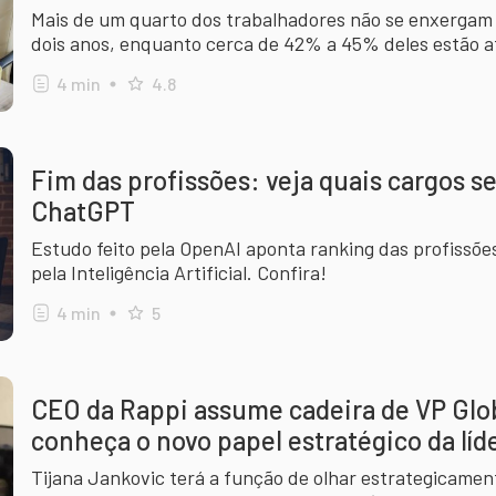
Mais de um quarto dos trabalhadores não se enxerga
dois anos, enquanto cerca de 42% a 45% deles estão 
oportunidades em outras organizações. Entenda!
4
min
4.8
Fim das profissões: veja quais cargos s
ChatGPT
Estudo feito pela OpenAI aponta ranking das profissõe
pela Inteligência Artificial. Confira!
4
min
5
CEO da Rappi assume cadeira de VP Glo
conheça o novo papel estratégico da lí
Tijana Jankovic terá a função de olhar estrategicame