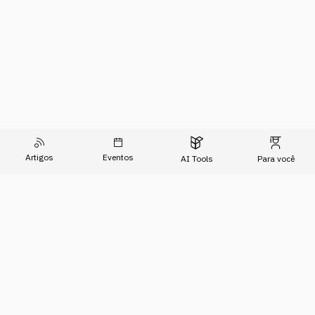
Artigos
Eventos
AI Tools
Para você
O Conhecimento do Agora
Formações
Artigos
Imersões
Sobre Nós
Eventos
Para Empresas