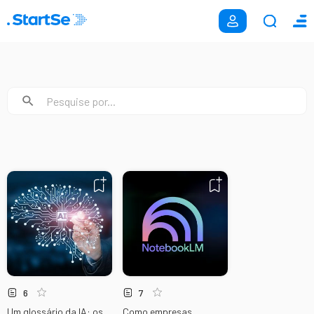
6
7
Um glossário da IA: os
Como empresas