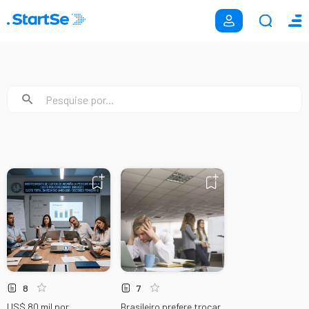
8
7
US$ 80 mil por
Brasileiro prefere trocar