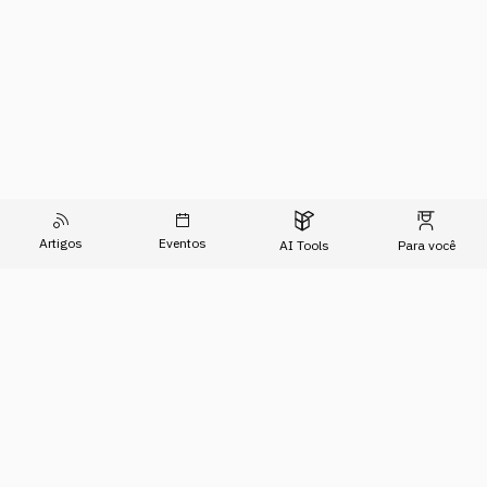
Artigos
Eventos
AI Tools
Para você
O Conhecimento do Agora
Formações
Artigos
Imersões
Sobre Nós
Eventos
Para Empresas