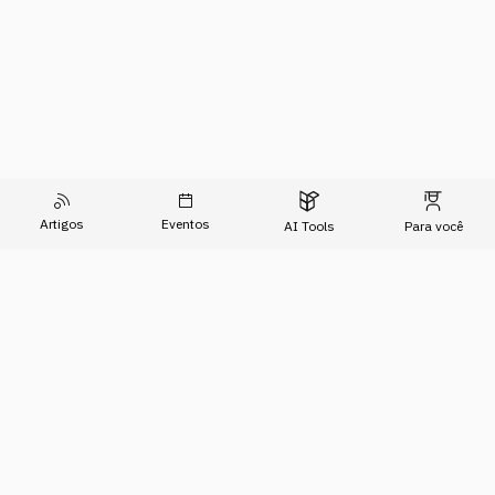
Artigos
Eventos
AI Tools
Para você
O Conhecimento do Agora
Formações
Artigos
Imersões
Sobre Nós
Eventos
Para Empresas
AI Tools
Relatório de Transparência