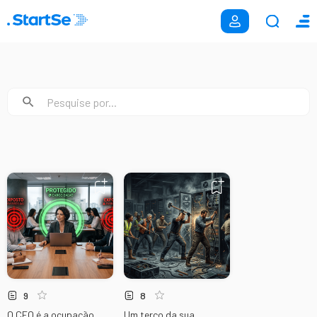
9
8
O CEO é a ocupação
Um terço da sua