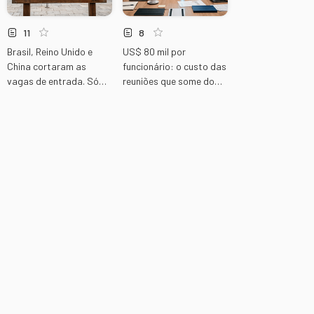
11
8
Brasil, Reino Unido e
US$ 80 mil por
China cortaram as
funcionário: o custo das
vagas de entrada. Só
reuniões que some do
um reconstruiu do jeito
orçamento
certo.