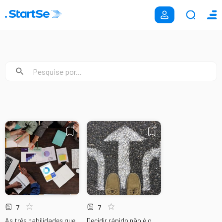
7
7
As três habilidades que
Decidir rápido não é o