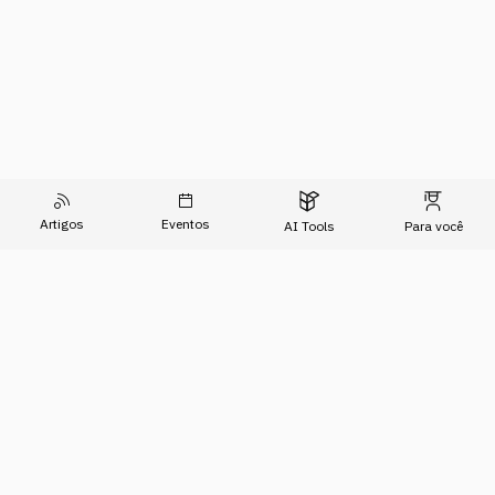
Artigos
Eventos
AI Tools
Para você
O Conhecimento do Agora
Formações
Artigos
Imersões
Sobre Nós
Eventos
Para Empresas
AI Tools
Relatório de Transparência