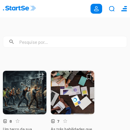
8
7
Um terço da sua
As três habilidades que