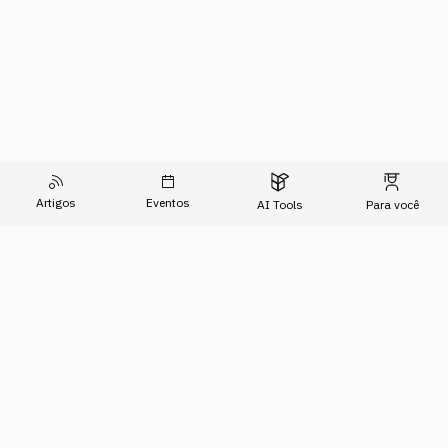
Artigos
Eventos
AI Tools
Para você
O Conhecimento do Agora
Formações
Artigos
Imersões
Sobre Nós
Eventos
Para Empresas
AI Tools
Relatório de Transparência