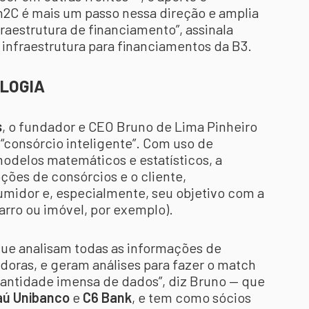
rn2C é mais um passo nessa direção e amplia
aestrutura de financiamento”, assinala
infraestrutura para financiamentos da B3.
OLOGIA
s
, o fundador e CEO Bruno de Lima Pinheiro
“consórcio inteligente”. Com uso de
a, modelos matemáticos e estatísticos, a
opções de consórcios e o cliente,
umidor e, especialmente, seu objetivo com a
arro ou imóvel, por exemplo).
ue analisam todas as informações de
doras, e geram análises para fazer o match
uantidade imensa de dados”, diz Bruno — que
aú Unibanco
e
C6 Bank
, e tem como sócios