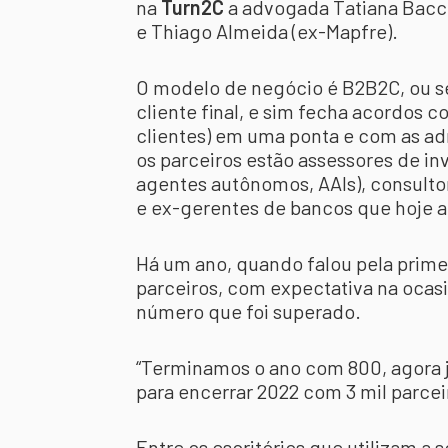
na
Turn2C
a advogada Tatiana Bacch
e Thiago Almeida (ex-Mapfre).
O modelo de negócio é B2B2C, ou se
cliente final, e sim fecha acordos c
clientes) em uma ponta e com as adm
os parceiros estão assessores de i
agentes autônomos, AAIs), consulto
e ex-gerentes de bancos que hoje 
Há um ano, quando falou pela primei
parceiros, com expectativa na ocasi
número que foi superado.
“Terminamos o ano com 800, agora 
para encerrar 2022 com 3 mil parce
Entre os escritórios que utilizam a