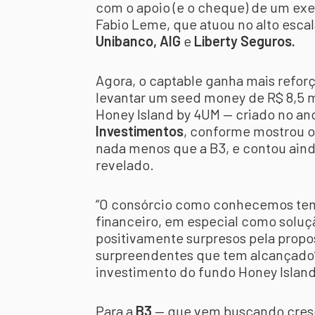
com o apoio (e o cheque) de um exe
Fabio Leme, que atuou no alto esc
Unibanco, AIG
e
Liberty Seguros.
Agora, o captable ganha mais refor
levantar um seed money de R$ 8,5 
Honey Island by 4UM — criado no an
Investimentos
, conforme mostrou o
nada menos que a B3, e contou ainda
revelado.
“O consórcio como conhecemos tem
financeiro, em especial como solu
positivamente surpresos pela propos
surpreendentes que tem alcançado”
investimento do fundo Honey Islan
Para a
B3
— que vem buscando cresce