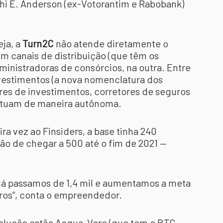
i E. Anderson (ex-Votorantim e Rabobank)
ja, a
Turn2C
não atende diretamente o
om canais de distribuição (que têm os
inistradoras de consórcios, na outra. Entre
nvestimentos (a nova nomenclatura dos
res de investimentos, corretores de seguros
atuam de maneira autônoma.
ra vez ao Finsiders, a base tinha 240
ão de chegar a 500 até o fim de 2021 —
já passamos de 1,4 mil e aumentamos a meta
iros”, conta o empreendedor.
 solução estão Acqua-Vero (que tem o BTG