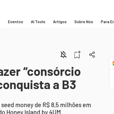
s
Eventos
AI Tools
Artigos
Sobre Nós
Para E
azer “consórcio
 conquista a B3
m seed money de R$ 8,5 milhões em
do Honey Island by 4UM