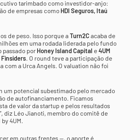
cutivo tarimbado como investidor-anjo:
alão de empresas como
HDI Seguros, Itaú
ços de peso. Isso porque a
Turn2C
acaba de
milhões em uma rodada liderada pelo fundo
o passado por
Honey Island Capital
e
4UM
Finsiders
. O round teve a participação de
 com a Urca Angels. O valuation não foi
 um potencial subestimado pelo mercado
ção de autofinanciamento. Ficamos
ta de valor da startup e pelos resultados
, diz Léo Jianoti, membro do comitê de
d by 4UM.
r em outras frentes —, o aporte é