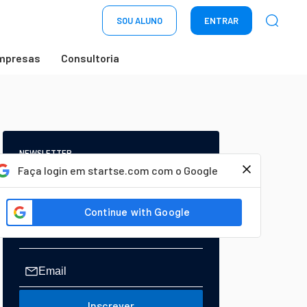
SOU ALUNO
ENTRAR
mpresas
Consultoria
NEWSLETTER
Start Seu dia:
Faça login em startse.com com o Google
A Newsletter do AGORA!
Inscrever