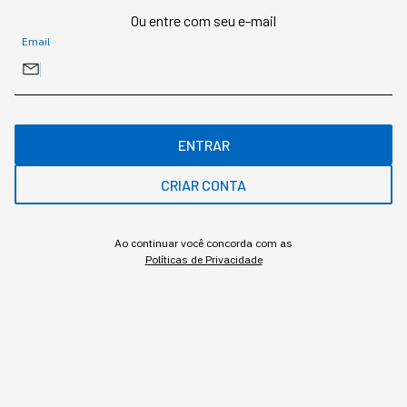
Ou entre com seu e-mail
CARREIRA
Email
US$ 80 mil por funcionário: o
custo das reuniões que some
ENTRAR
do orçamento
CRIAR CONTA
7 gestores bilionários, 7 regras de reunião: o
que eles fazem diferente
Ao continuar você concorda com as
Políticas de Privacidade