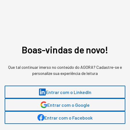
Assuntos relacionados
Startups
Big Techs
Boas-vindas de novo!
Sabrina Bezerra
,
jornalista
Que tal continuar imerso no conteúdo do AGORA? Cadastre-se e
Sabrina Bezerra, head de conteúdo na StartSe, possui mais de 13 anos de
personalize sua experiência de leitura
experiência em comunicação, com passagem por veículos como Pequenas
Empresas & Grandes Negócios e Época Negócios, ambos da Editora Globo.
Entrar com o LinkedIn
MAIS SOBRE O ASSUNTO
Entrar com o Google
Entrar com o Facebook
Leia o próximo artigo