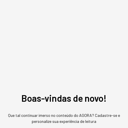
LEITURA RECOMENDADA
Junte-se a mais de 6.000 executivos e gestores
exponenciais do mundo inteiro. Aprenda a prototipar,
antecipar tendências, construir futuros e desenvolver
processos e modelos de gestão inovadores com as
melhores práticas do mundo.
Basta clicar aqui.
Boas-vindas de novo!
Que tal continuar imerso no conteúdo do AGORA? Cadastre-se e
personalize sua experiência de leitura