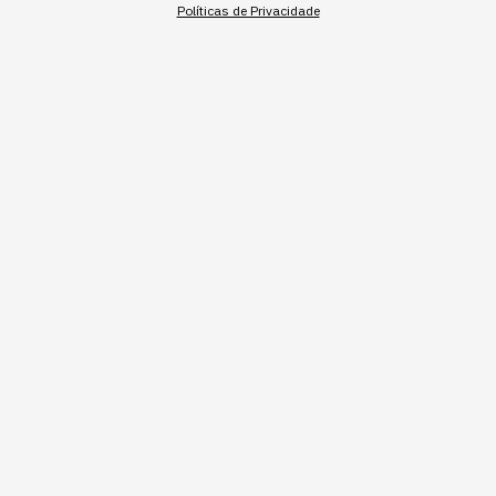
Políticas de Privacidade
Assuntos relacionados
Marketing
Branding
Marcas
Ana Julia Guimarães
,
Produtora de Conteúdo
Jornalista. Possui experiência no mercado financeiro, social media e
customer experience. Passou pela XP Inc.