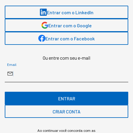
Entrar com o LinkedIn
XBA
Entrar com o Google
Entrar com o Facebook
Gostou deste conteúdo? Deixa que a gente te avisa
quando surgirem assuntos relacionados!
Ou entre com seu e-mail
Email
ME AVISE
ENTRAR
CRIAR CONTA
Ao continuar você concorda com as