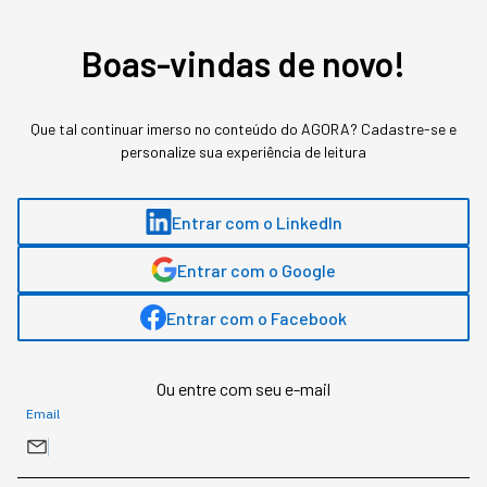
Boas-vindas de novo!
Assuntos relacionados
Que tal continuar imerso no conteúdo do AGORA? Cadastre-se e
Plant Based
Fazenda Futuro
personalize sua experiência de leitura
Entrar com o LinkedIn
Camila Petry Feiler
,
Jornalista
Jornalista focada em empreendedorismo, inovação e tecnologia. É formada
Entrar com o Google
em Jornalismo pela PUC-PR e pós-graduada em Antropologia Cultural pela
mesma instituição. Tem passagem pela redação da Gazeta do Povo e atuou
Entrar com o Facebook
em projetos de inovação e educação com clientes como Itaú, Totvs e
Sebrae.
Ou entre com seu e-mail
Email
MAIS SOBRE O ASSUNTO