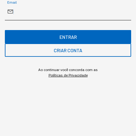
Email
Banner SVWC Agro Tech Day
ENTRAR
Gostou deste conteúdo? Deixa que a gente te avisa
CRIAR CONTA
quando surgirem assuntos relacionados!
ME AVISE
Ao continuar você concorda com as
Políticas de Privacidade