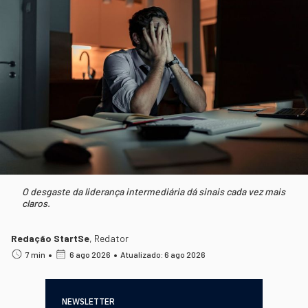
O desgaste da liderança intermediária dá sinais cada vez mais
claros.
Redação StartSe
,
Redator
•
•
7 min
6 ago 2026
Atualizado: 6 ago 2026
NEWSLETTER