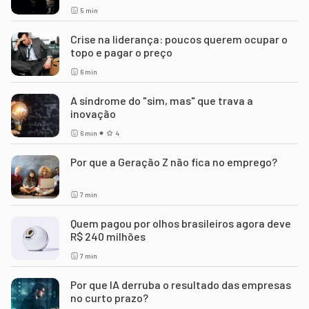
5
min
Crise na liderança: poucos querem ocupar o
topo e pagar o preço
6
min
A síndrome do "sim, mas" que trava a
inovação
6
min
4
Por que a Geração Z não fica no emprego?
7
min
Quem pagou por olhos brasileiros agora deve
R$ 240 milhões
7
min
Por que IA derruba o resultado das empresas
no curto prazo?