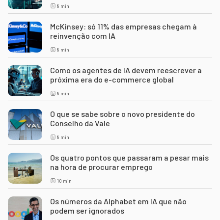
8
min
McKinsey: só 11% das empresas chegam à
reinvenção com IA
8
min
Como os agentes de IA devem reescrever a
próxima era do e-commerce global
8
min
O que se sabe sobre o novo presidente do
Conselho da Vale
8
min
Os quatro pontos que passaram a pesar mais
na hora de procurar emprego
10
min
Os números da Alphabet em IA que não
podem ser ignorados