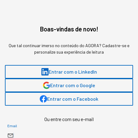
esperar os
136 anos
pra gente ter equidade entre
homens e mulheres no mercado de trabalho.”
Boas-vindas de novo!
VEJA TAMBÉM:
Que tal continuar imerso no conteúdo do AGORA? Cadastre-se e
Onde estão as mulheres no mercado de
personalize sua experiência de leitura
trabalho?
Mulheres na liderança: o que ainda deve mudar?
Entrar com o LinkedIn
Meghan Markle lança programa de mentoria
Entrar com o Google
feminina; entenda
Entrar com o Facebook
Ou entre com seu e-mail
Email