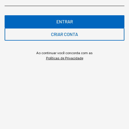
ENTRAR
CRIAR CONTA
Ao continuar você concorda com as
Políticas de Privacidade
Banner newsletter StartSe
Gostou deste conteúdo? Deixa que a gente te avisa
quando surgirem assuntos relacionados!
ME AVISE