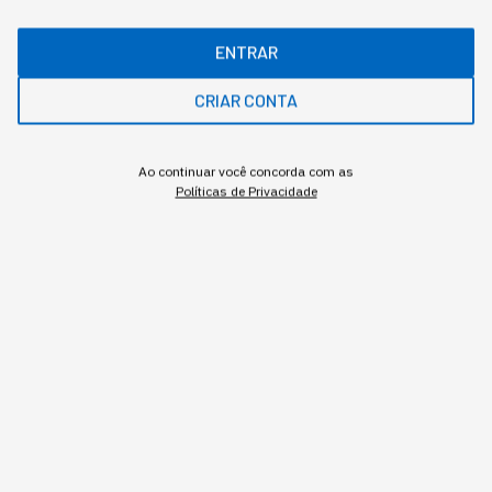
ENTRAR
O que diferencia um chatbot de um agente autônomo, na
prática
CRIAR CONTA
Redação StartSe
,
Redator
Ao continuar você concorda com as
•
•
11 min
4 ago 2026
Atualizado: 4 ago 2026
Políticas de Privacidade
NEWSLETTER
Start Seu dia:
A Newsletter do AGORA!