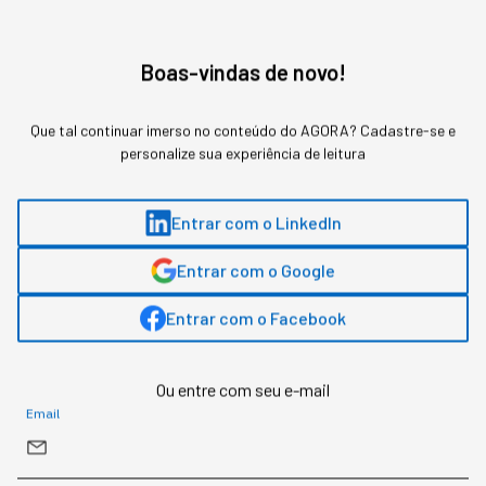
negócio
Boas-vindas de novo!
A confusão na definição custa caro para quem
decide orçamento de IA achando que são a
Que tal continuar imerso no conteúdo do AGORA? Cadastre-se e
mesma tecnologia em estágios diferentes de
personalize sua experiência de leitura
sofisticação.
Entrar com o LinkedIn
Entrar com o Google
Entrar com o Facebook
Ou entre com seu e-mail
Email