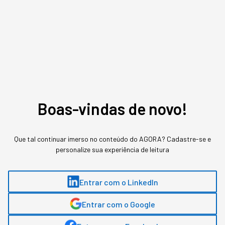
tomada de decisões.
Basta clicar aqui!
Gostou deste conteúdo? Deixa que a gente te avisa
quando surgirem assuntos relacionados!
ME AVISE
Boas-vindas de novo!
Que tal continuar imerso no conteúdo do AGORA? Cadastre-se e
personalize sua experiência de leitura
Entrar com o LinkedIn
Entrar com o Google