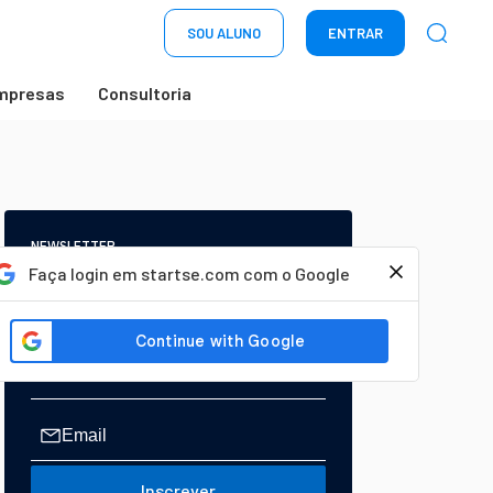
SOU ALUNO
ENTRAR
mpresas
Consultoria
NEWSLETTER
Start Seu dia:
Faça login em startse.com com o Google
A Newsletter do AGORA!
Inscrever