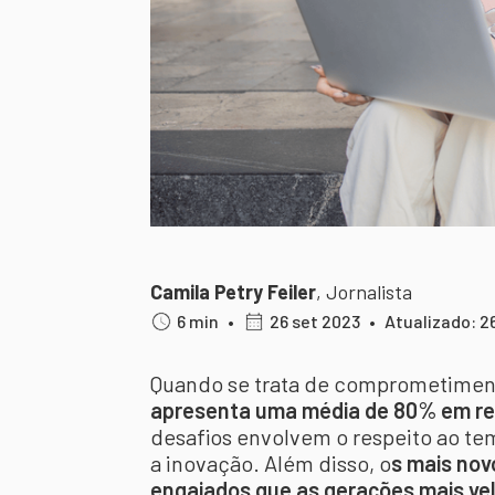
Camila Petry Feiler
,
Jornalista
6 min
•
26 set 2023
•
Atualizado: 2
Quando se trata de comprometiment
apresenta uma média de 80% em re
desafios envolvem o respeito ao tem
a inovação. Além disso, o
s mais nov
engajados que as gerações mais ve