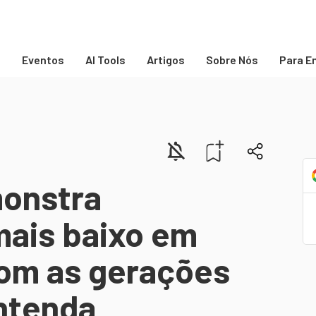
s
Eventos
AI Tools
Artigos
Sobre Nós
Para E
onstra
ais baixo em
om as gerações
entenda