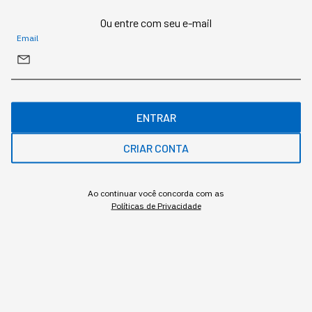
Ou entre com seu e-mail
Gostou deste conteúdo? Deixa que a gente te avisa
Email
quando surgirem assuntos relacionados!
ME AVISE
ENTRAR
CRIAR CONTA
Ao continuar você concorda com as
Políticas de Privacidade