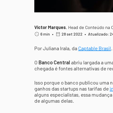
Victor Marques
,
Head de Conteúdo na 
6 min
•
28 set 2022
•
Atualizado: 2
Por Juliana Irala, da
Captable Brasil
.
O
Banco Central
abriu largada a uma
chegada é fontes alternativas de re
Isso porque o banco publicou uma n
ganhos das startups nas tarifas de
i
alguns especialistas, essa mudanç
de algumas delas.