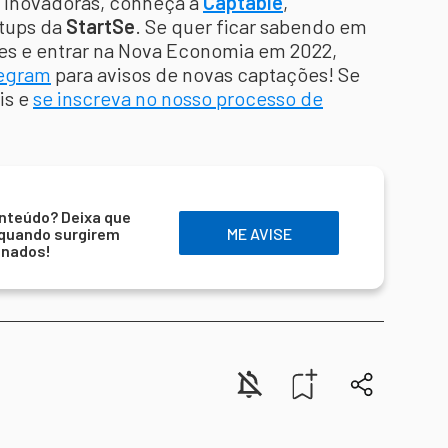
s inovadoras, conheça a
Captable
,
rtups da
StartSe
. Se quer ficar sabendo em
es e entrar na Nova Economia em 2022,
legram
para avisos de novas captações! Se
is e
se inscreva no nosso processo de
nteúdo? Deixa que
 quando surgirem
ME AVISE
onados!