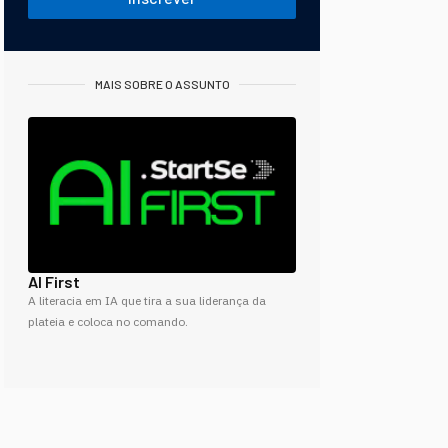
MAIS SOBRE O ASSUNTO
AI First
A literacia em IA que tira a sua liderança da
plateia e coloca no comando.