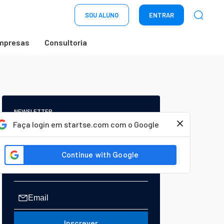
SOU ALUNO
ENTRAR
mpresas
Consultoria
NEWSLETTER
Start Seu dia:
Faça login em startse.com com o Google
A Newsletter do AGORA!
Inscrever