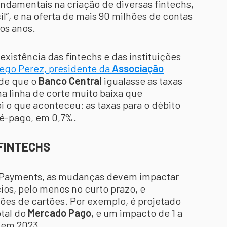
ndamentais na criação de diversas fintechs,
l”, e na oferta de mais 90 milhões de contas
mos anos.
existência das fintechs e das instituições
iego Perez, presidente da
Associação
 de que o
Banco Central
igualasse as taxas
a linha de corte muito baixa que
oi o que aconteceu: as taxas para o débito
ré-pago, em 0,7%.
FINTECHS
an Payments, as mudanças devem impactar
ios, pelo menos no curto prazo, e
es de cartões. Por exemplo, é projetado
otal do
Mercado Pago
, e um impacto de 1 a
em 2023.