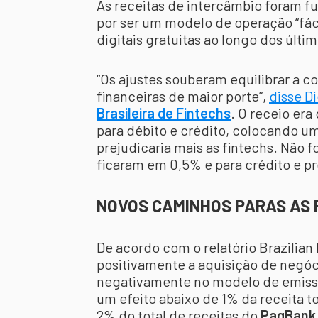
As receitas de intercâmbio foram fu
por ser um modelo de operação “fáci
digitais gratuitas ao longo dos últi
“Os ajustes souberam equilibrar a co
financeiras de maior porte”,
disse D
Brasileira de Fintechs
. O receio era
para débito e crédito, colocando um
prejudicaria mais as fintechs. Não f
ficaram em 0,5% e para crédito e p
NOVOS CAMINHOS PARAS AS 
De acordo com o relatório Brazili
positivamente a aquisição de negóc
negativamente no modelo de emissõ
um efeito abaixo de 1% da receita t
2% do total de receitas do
PagBank