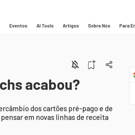
s
Eventos
AI Tools
Artigos
Sobre Nós
Para E
echs acabou?
ercâmbio dos cartões pré-pago e de
e pensar em novas linhas de receita