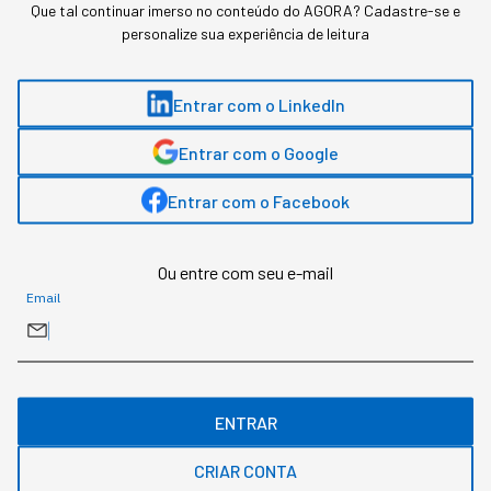
Que tal continuar imerso no conteúdo do AGORA? Cadastre-se e
personalize sua experiência de leitura
Duas pesquisas mediram a resistência dentro
das empresas, e um estudo da Apollo descreve
Entrar com o LinkedIn
o mecanismo econômico que corre em paralelo.
Entrar com o Google
Entrar com o Facebook
Ou entre com seu e-mail
Email
ENTRAR
CRIAR CONTA