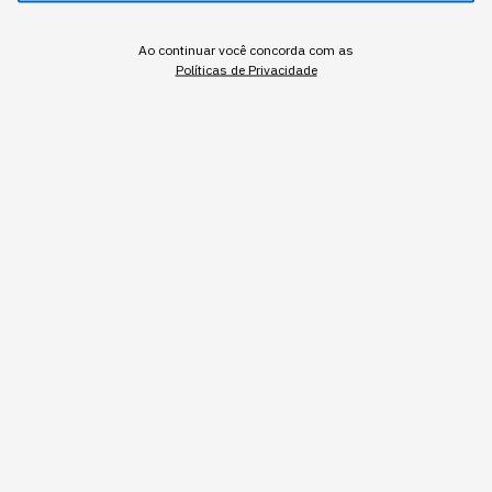
A resistência à IA raramente chega à gestão na forma de
recusa declarada.
Ao continuar você concorda com as
Políticas de Privacidade
Redação StartSe
,
Redator
•
•
8 min
7 ago 2026
Atualizado: 7 ago 2026
NEWSLETTER
Start Seu dia:
A Newsletter do AGORA!
Inscrever