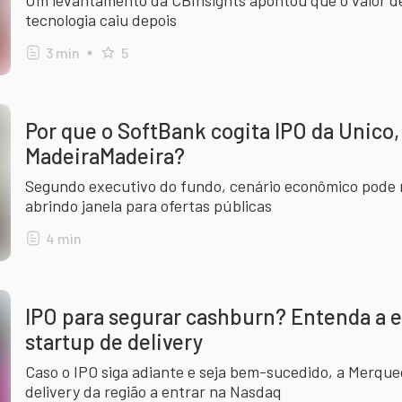
Um levantamento da CBInsights apontou que o valor 
tecnologia caiu depois
3
min
5
Por que o SoftBank cogita IPO da Unico,
MadeiraMadeira?
Segundo executivo do fundo, cenário econômico pode m
abrindo janela para ofertas públicas
4
min
IPO para segurar cashburn? Entenda a e
startup de delivery
Caso o IPO siga adiante e seja bem-sucedido, a Merque
delivery da região a entrar na Nasdaq