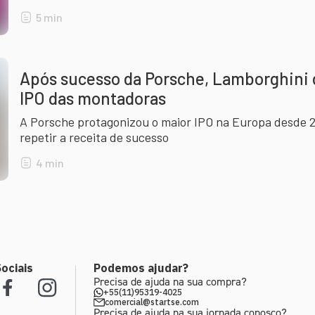
5
min
Após sucesso da Porsche, Lamborghini 
IPO das montadoras
A Porsche protagonizou o maior IPO na Europa desde 2
repetir a receita de sucesso
4
min
ociais
Podemos ajudar?
Precisa de ajuda na sua compra?
+55(11)95319-4025
comercial@startse.com
Precisa de ajuda na sua jornada conosco?