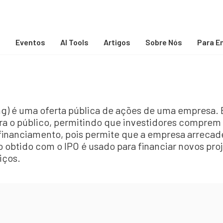
s
Eventos
AI Tools
Artigos
Sobre Nós
Para E
ring) é uma oferta pública de ações de uma empresa.
ara o público, permitindo que investidores comprem
 financiamento, pois permite que a empresa arrecad
ro obtido com o IPO é usado para financiar novos pro
iços.