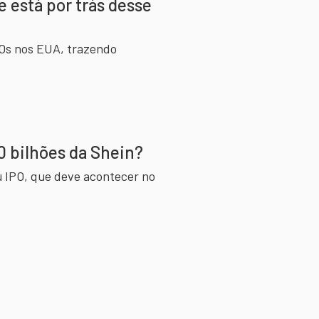
e está por trás desse
POs nos EUA, trazendo
0 bilhões da Shein?
eu IPO, que deve acontecer no