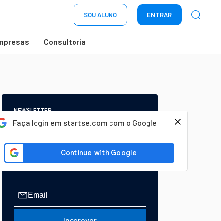
SOU ALUNO
ENTRAR
mpresas
Consultoria
NEWSLETTER
Start Seu dia:
Faça login em startse.com com o Google
A Newsletter do AGORA!
Inscrever