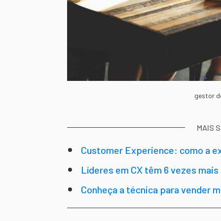
gestor d
MAIS 
Customer Experience: como a exp
melhor e qualificar o público-alvo
Líderes em CX têm 6 vezes mais
vendas; saiba como aplicar
Conheça a técnica para vender ma
da Growth Machine