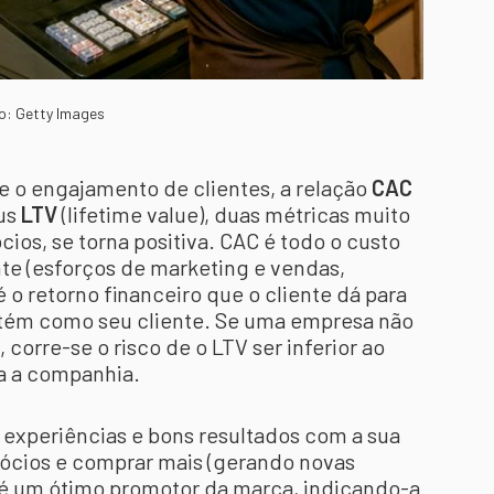
o: Getty Images
e o engajamento de clientes, a relação
CAC
sus
LTV
(lifetime value), duas métricas muito
os, se torna positiva. CAC é todo o custo
nte (esforços de marketing e vendas,
o retorno financeiro que o cliente dá para
tém como seu cliente. Se uma empresa não
 corre-se o risco de o LTV ser inferior ao
a a companhia.
experiências e bons resultados com a sua
gócios e comprar mais (gerando novas
m é um ótimo promotor da marca, indicando-a