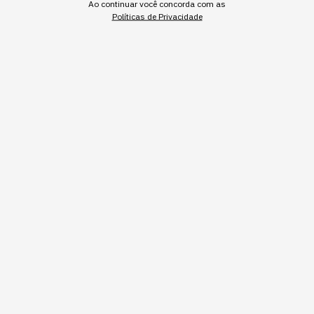
Ao continuar você concorda com as
CARREIRA
Políticas de Privacidade
O CEO é a ocupação menos
exposta à IA, mas isso tem
um preço
Os registros reais de uso do Claude colocam o
cargo de chief executive no fundo do ranking de
adoção, e o quartil mais alto de renda é o único
sem perda salarial mensurável.