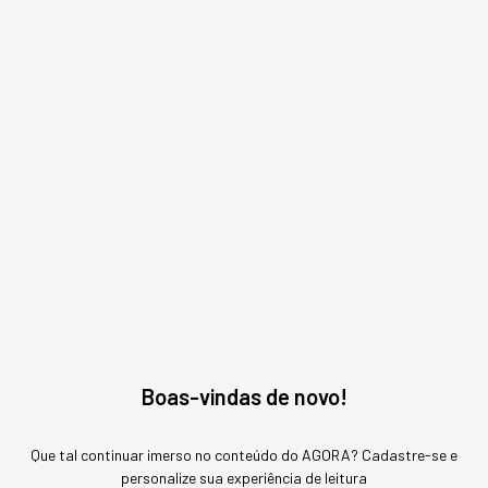
quando surgirem assuntos relacionados!
ME AVISE
Boas-vindas de novo!
Que tal continuar imerso no conteúdo do AGORA? Cadastre-se e
personalize sua experiência de leitura