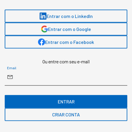
Entrar com o LinkedIn
Assuntos relacionados
Entrar com o Google
Gestão
Gestão De Pessoas
Liderança
Entrar com o Facebook
Ana Julia Guimarães
,
Produtora de Conteúdo
Ou entre com seu e-mail
Email
Jornalista. Possui experiência no mercado financeiro, social media e
customer experience. Passou pela XP Inc.
MAIS SOBRE O ASSUNTO
ENTRAR
Leia o próximo artigo
CRIAR CONTA