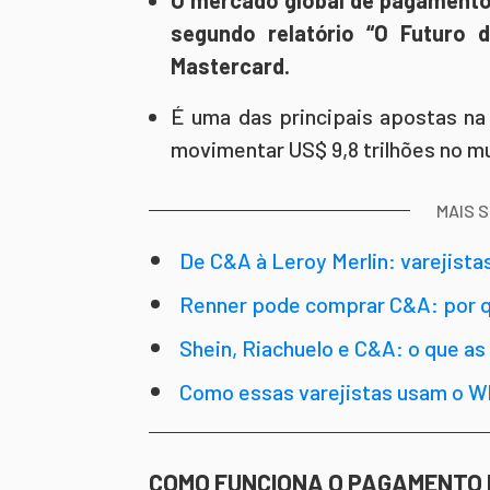
O mercado global de pagamento
segundo relatório “O Futuro 
Mastercard.
É uma das principais apostas n
movimentar US$ 9,8 trilhões no m
MAIS 
De C&A à Leroy Merlin: varejist
Renner pode comprar C&A: por qu
Shein, Riachuelo e C&A: o que 
Como essas varejistas usam o W
COMO FUNCIONA O PAGAMENTO 