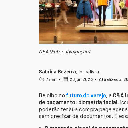
CEA (Foto: divulgação)
Sabrina Bezerra
,
jornalista
7 min
•
26 jun 2023
•
Atualizado: 26
De olho no
futuro do varejo
, a C&A 
de pagamento: biometria facial.
Iss
poderão ter sua compra paga apen
sem precisar de documentos. E ess