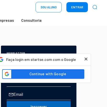
SOU ALUNO
ENTRAR
mpresas
Consultoria
NEWSLETTER
Start Seu dia:
Faça login em startse.com com o Google
A Newsletter do AGORA!
Inscrever