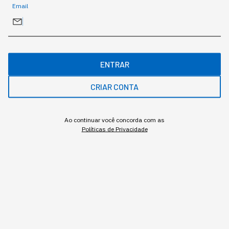
Email
GESTÃO DE PESSOAS
Quem deveria engajar está
desgastado: líderes em
ENTRAR
modo sobrevivência
CRIAR CONTA
Pesquisa global da Gallup mostra engajamento
Ao continuar você concorda com as
de gestores caindo mais rápido que o do
Políticas de Privacidade
restante da equipe