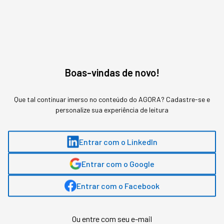
Assuntos relacionados
Produtividade
Trabalho
Shopify
Boas-vindas de novo!
Sabrina Bezerra
,
jornalista
Que tal continuar imerso no conteúdo do AGORA? Cadastre-se e
personalize sua experiência de leitura
Sabrina Bezerra, head de conteúdo na StartSe, possui mais de 13 anos de
experiência em comunicação, com passagem por veículos como Pequenas
Empresas & Grandes Negócios e Época Negócios, ambos da Editora Globo.
Entrar com o LinkedIn
Entrar com o Google
MAIS SOBRE O ASSUNTO
Entrar com o Facebook
Leia o próximo artigo
Ou entre com seu e-mail