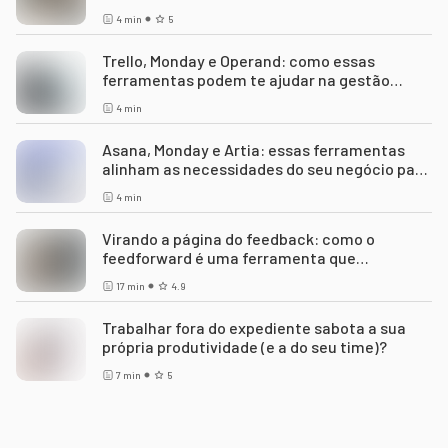
2024
4
min
5
Trello, Monday e Operand: como essas
ferramentas podem te ajudar na gestão
eficiente de projetos
4
min
Asana, Monday e Artia: essas ferramentas
alinham as necessidades do seu negócio para
otimizar tempo
4
min
Virando a página do feedback: como o
feedforward é uma ferramenta que
impulsiona o engajamento e a produtividade
17
min
4.9
de times?
Trabalhar fora do expediente sabota a sua
própria produtividade (e a do seu time)?
7
min
5