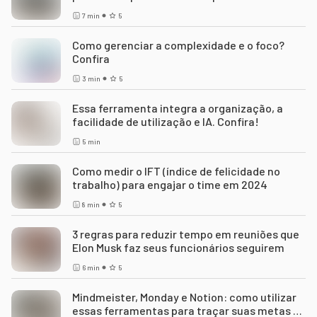
7
min
5
Como gerenciar a complexidade e o foco?
Confira
3
min
5
Essa ferramenta integra a organização, a
facilidade de utilização e IA. Confira!
5
min
Como medir o IFT (índice de felicidade no
trabalho) para engajar o time em 2024
8
min
5
3 regras para reduzir tempo em reuniões que
Elon Musk faz seus funcionários seguirem
6
min
5
Mindmeister, Monday e Notion: como utilizar
essas ferramentas para traçar suas metas de