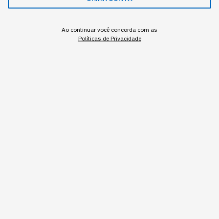
Ao continuar você concorda com as
Políticas de Privacidade
Assuntos relacionados
Carreira
Trabalho
Alberto Cataldi
,
Head de Conteúdo
Head de Conteúdo e Partner na Startse. Mais de 20 anos de experiência na
coordenação e produção de conteúdo editorial e para marcas. Fala sobre
estratégia, inovação, tecnologia e comunicação.
MAIS SOBRE O ASSUNTO