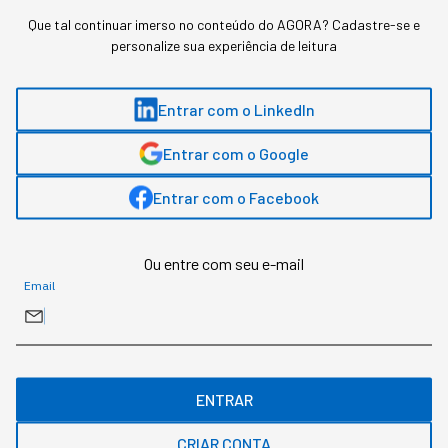
agora.
Que tal continuar imerso no conteúdo do AGORA? Cadastre-se e
personalize sua experiência de leitura
Gostou deste conteúdo? Deixa que a gente te avisa
quando surgirem assuntos relacionados!
Entrar com o LinkedIn
Entrar com o Google
ME AVISE
Entrar com o Facebook
Ou entre com seu e-mail
Email
ENTRAR
CRIAR CONTA