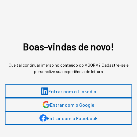
Assuntos relacionados
Varejo
Boas-vindas de novo!
Sabrina Bezerra
,
jornalista
Que tal continuar imerso no conteúdo do AGORA? Cadastre-se e
personalize sua experiência de leitura
Sabrina Bezerra, head de conteúdo na StartSe, possui mais de 13 anos de
experiência em comunicação, com passagem por veículos como Pequenas
Empresas & Grandes Negócios e Época Negócios, ambos da Editora Globo.
Entrar com o LinkedIn
Entrar com o Google
MAIS SOBRE O ASSUNTO
Entrar com o Facebook
Leia o próximo artigo