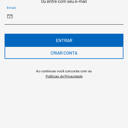
Ou entre com seu e-mail
Email
GESTÃO DE PESSOAS
Quem deveria engajar está
desgastado: líderes em
ENTRAR
modo sobrevivência
CRIAR CONTA
Pesquisa global da Gallup mostra engajamento
Ao continuar você concorda com as
de gestores caindo mais rápido que o do
Políticas de Privacidade
restante da equipe