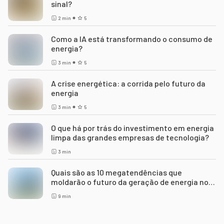
sinal?
2
min
5
Como a IA está transformando o consumo de
energia?
3
min
5
A crise energética: a corrida pelo futuro da
energia
3
min
5
O que há por trás do investimento em energia
limpa das grandes empresas de tecnologia?
3
min
Quais são as 10 megatendências que
moldarão o futuro da geração de energia nos
próximos anos
9
min