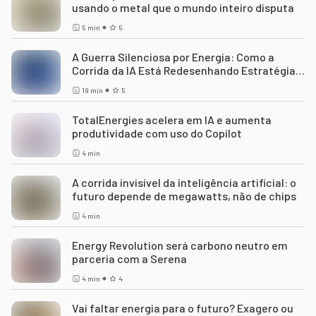
usando o metal que o mundo inteiro disputa
5
min
5
A Guerra Silenciosa por Energia: Como a
Corrida da IA Está Redesenhando Estratégias
Nacionais
19
min
5
TotalEnergies acelera em IA e aumenta
produtividade com uso do Copilot
4
min
A corrida invisível da inteligência artificial: o
futuro depende de megawatts, não de chips
4
min
Energy Revolution será carbono neutro em
parceria com a Serena
4
min
4
Vai faltar energia para o futuro? Exagero ou