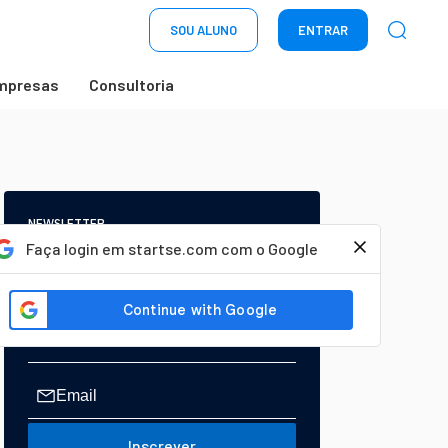
SOU ALUNO
ENTRAR
mpresas
Consultoria
NEWSLETTER
Start Seu dia:
Faça login em startse.com com o Google
A Newsletter do AGORA!
Inscrever