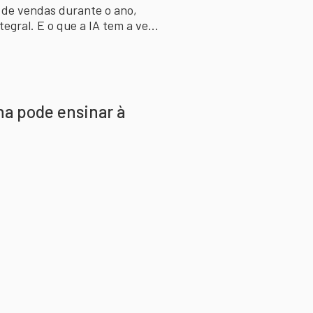
o de vendas durante o ano,
egral. E o que a IA tem a ver
ina pode ensinar à