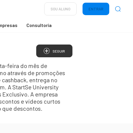
SOU ALUNO
ENTRAR
mpresas
Consultoria
SEGUIR
ta-feira do mês de
sumo através de promoções
e cashback, entrega no
m. A StartSe University
s Exclusivo. A empresa
scontos e vídeos curtos
o que descontos.