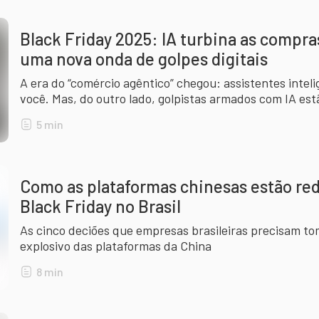
Black Friday 2025: IA turbina as compra
uma nova onda de golpes digitais
A era do “comércio agêntico” chegou: assistentes inte
você. Mas, do outro lado, golpistas armados com IA es
em uma máquina industrial.
5
min
Como as plataformas chinesas estão red
Black Friday no Brasil
As cinco deciões que empresas brasileiras precisam to
explosivo das plataformas da China
8
min