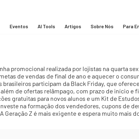
s
Eventos
AI Tools
Artigos
Sobre Nós
Para E
ha promocional realizada por lojistas na quarta sex
s metas de vendas de final de ano e aquecer o con
 brasileiros participam da Black Friday, que oferec
 além de ofertas relâmpago, com prazo de início e fi
ões gratuitas para novos alunos e um Kit de Estudo
, investe na formação dos vendedores, cupons de de
 A Geração Z é mais exigente e espera muito mais d