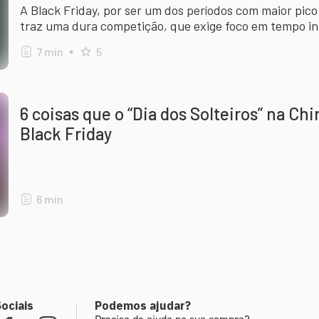
A Black Friday, por ser um dos períodos com maior pic
traz uma dura competição, que exige foco em tempo int
com isso?
7
min
5
6 coisas que o “Dia dos Solteiros” na Ch
Black Friday
6
min
ociais
Podemos ajudar?