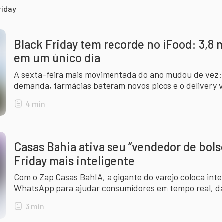
riday
Black Friday tem recorde no iFood: 3,8 
em um único dia
A sexta-feira mais movimentada do ano mudou de vez:
demanda, farmácias bateram novos picos e o delivery v
do consumo brasileiro.
4
min
Casas Bahia ativa seu “vendedor de bols
Friday mais inteligente
Com o Zap Casas BahIA, a gigante do varejo coloca inteli
WhatsApp para ajudar consumidores em tempo real, d
suporte durante as lives de ofertas.
3
min