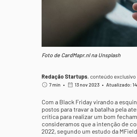
Foto de CardMapr.nl na Unsplash
Redação Startups
,
conteúdo exclusivo
7 min
•
13 nov 2023
•
Atualizado: 1
Com a Black Friday virando a esquin
postos para travar a batalha pela a
crítica para realizar um bom fecha
consideramos que a intenção de c
2022, segundo um estudo da MFiel