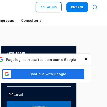
SOU ALUNO
ENTRAR
mpresas
Consultoria
NEWSLETTER
Start Seu dia:
Faça login em startse.com com o Google
A Newsletter do AGORA!
Inscrever