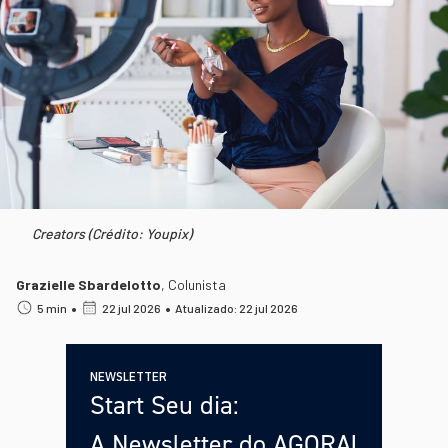
Creators (Crédito: Youpix)
Grazielle Sbardelotto
,
Colunista
•
•
5 min
22 jul 2026
Atualizado: 22 jul 2026
NEWSLETTER
Start Seu dia:
A Newsletter do AGORA!