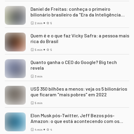
Daniel de Freitas: conheça o primeiro
bilionário brasileiro da "Era da Inteligência
Artificial"
2
min
5
Quem é e o que faz Vicky Safra: a pessoa mais
rica do Brasil
5
min
5
Quanto ganha o CEO do Google? Big tech
revela
3
min
US$ 350 bilhões a menos: veja os 5 bilionários
que ficaram "mais pobres" em 2022
5
min
Elon Musk pós-Twitter, Jeff Bezos pós-
Amazon: o que está acontecendo com os
bilionários?
4
min
4