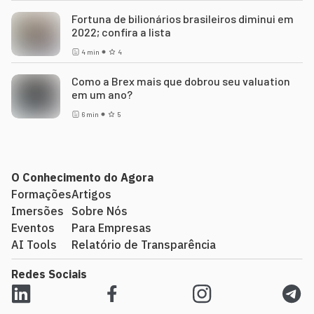
Fortuna de bilionários brasileiros diminui em
2022; confira a lista
4
min
4
Como a Brex mais que dobrou seu valuation
em um ano?
6
min
5
O Conhecimento do Agora
Formações
Artigos
Imersões
Sobre Nós
Eventos
Para Empresas
AI Tools
Relatório de Transparência
Redes Sociais