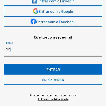
Entrar com o LinkedIn
LIDERANÇA
Entrar com o Google
Brasileiro prefere trocar de
Entrar com o Facebook
área do que aguentar chefe
sem conexão
Ou entre com seu e-mail
Email
Sabe aquela história de "nosso santo não
bateu"? Agora foi confirmada por pesquisa.
ENTRAR
CRIAR CONTA
Ao continuar você concorda com as
Políticas de Privacidade