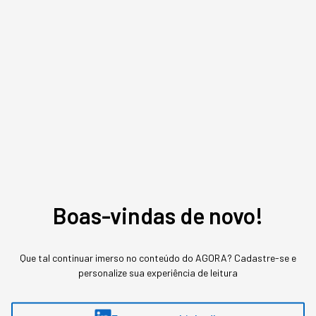
Assuntos relacionados
Bilionários
Esg
Sabrina Bezerra
,
jornalista
Sabrina Bezerra, head de conteúdo na StartSe, possui mais de 13 anos de
experiência em comunicação, com passagem por veículos como Pequenas
Empresas & Grandes Negócios e Época Negócios, ambos da Editora Globo.
Boas-vindas de novo!
MAIS SOBRE O ASSUNTO
Que tal continuar imerso no conteúdo do AGORA? Cadastre-se e
personalize sua experiência de leitura
Leia o próximo artigo