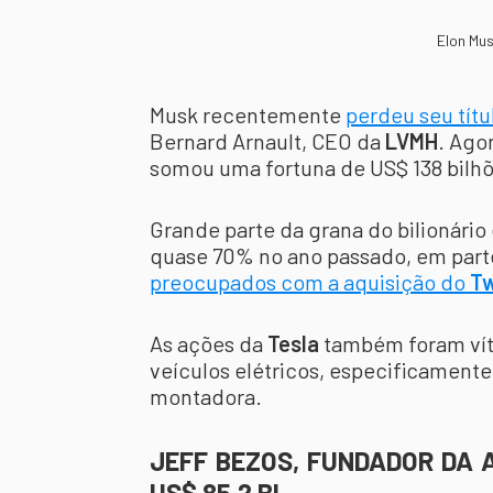
Elon Mus
Musk recentemente
perdeu seu tít
Bernard Arnault, CEO da
LVMH
. Ago
somou uma fortuna de US$ 138 bilhõ
Grande parte da grana do bilionário
quase 70% no ano passado, em part
preocupados com a aquisição do
Tw
As ações da
Tesla
também foram ví
veículos elétricos, especificament
montadora.
JEFF BEZOS, FUNDADOR DA A
US$ 85,2 BI