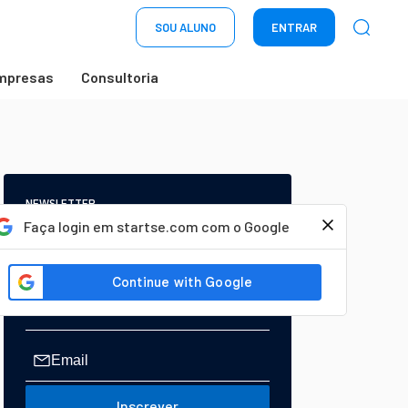
SOU ALUNO
ENTRAR
mpresas
Consultoria
NEWSLETTER
Start Seu dia:
Faça login em startse.com com o Google
A Newsletter do AGORA!
Inscrever