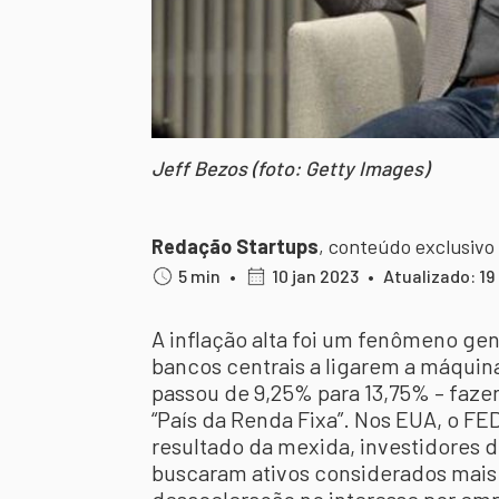
Jeff Bezos (foto: Getty Images)
Redação Startups
,
conteúdo exclusivo
5 min
•
10 jan 2023
•
Atualizado: 19
A inflação alta foi um fenômeno ge
bancos centrais a ligarem a máquina
passou de 9,25% para 13,75% – fazen
“País da Renda Fixa”. Nos EUA, o F
resultado da mexida, investidores d
buscaram ativos considerados mais 