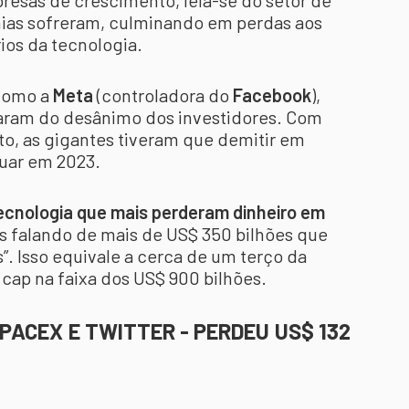
resas de crescimento, leia-se do setor de
hias sofreram, culminando em perdas aos
rios da tecnologia.
 como a
Meta
(controladora do
Facebook
),
aram do desânimo dos investidores. Com
o, as gigantes tiveram que demitir em
uar em 2023.
 tecnologia que mais perderam dinheiro em
os falando de mais de US$ 350 bilhões que
”. Isso equivale a cerca de um terço da
 cap na faixa dos US$ 900 bilhões.
PACEX E TWITTER - PERDEU US$ 132