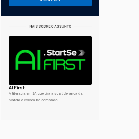
MAIS SOBRE O ASSUNTO
AI First
A literacia em IA que tira a sua liderança da
plateia e coloca no comando.