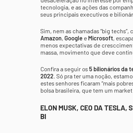
desaceleração no interesse por emp
tecnologia, e as ações das compan
seus principais executivos e bilioná
Sim, nem as chamadas “big techs”,
Amazon
,
Google
e
Microsoft
, escap
menos expectativas de crescciment
massa, movimento que deve contin
Confira a seguir os
5 bilionários da
2022
. Só pra ter uma noção, estam
estes senhores ficaram “mais pobres
bolsa brasileira, que tem um market
ELON MUSK, CEO DA TESLA, S
BI