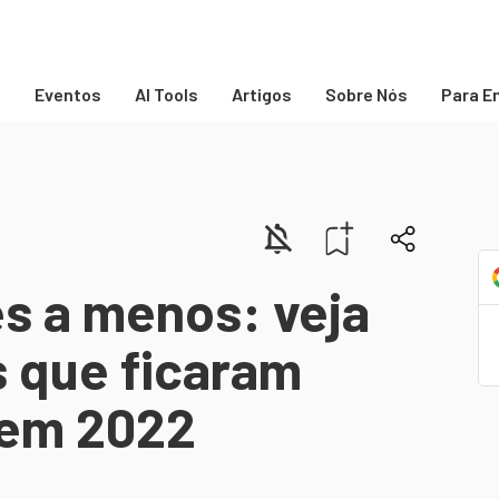
s
Eventos
AI Tools
Artigos
Sobre Nós
Para E
s a menos: veja
os que ficaram
 em 2022