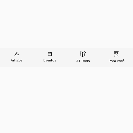
Artigos
Eventos
AI Tools
Para você
O Conhecimento do Agora
Formações
Artigos
Imersões
Sobre Nós
Eventos
Para Empresas
AI Tools
Relatório de Transparência