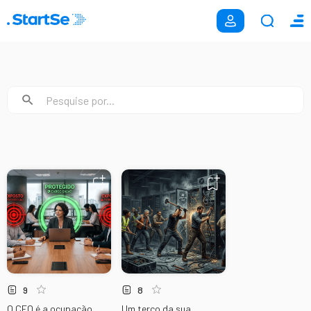
9
8
O CEO é a ocupação
Um terço da sua