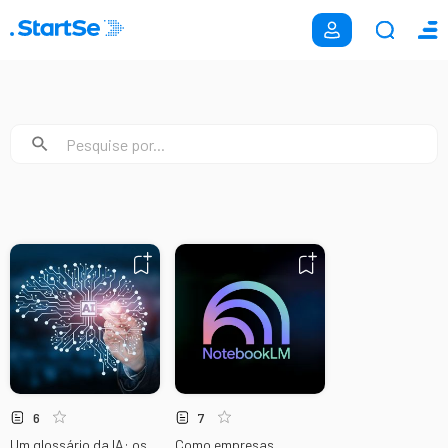
6
7
Um glossário da IA: os
Como empresas