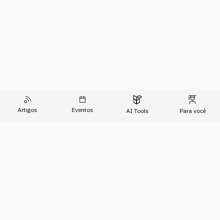
Artigos
Eventos
AI Tools
Para você
O Conhecimento do Agora
Formações
Artigos
Imersões
Sobre Nós
Eventos
Para Empresas