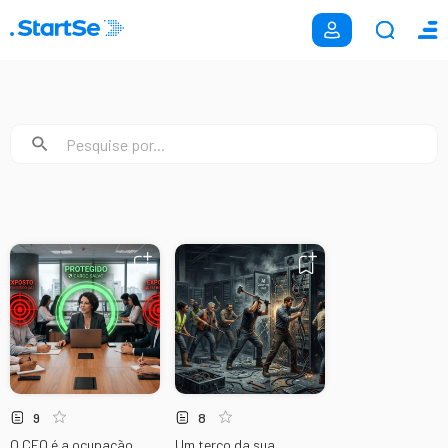
9
8
O CEO é a ocupação
Um terço da sua