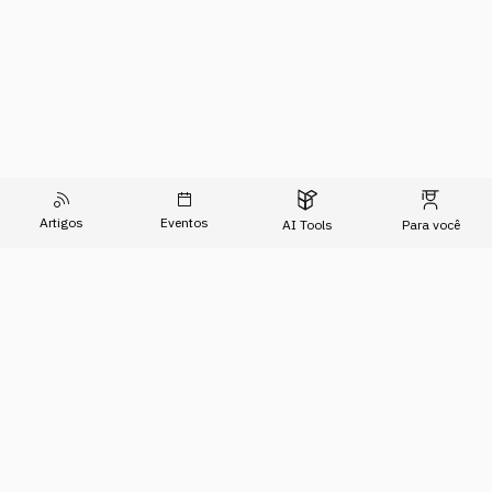
Artigos
Eventos
AI Tools
Para você
O Conhecimento do Agora
Formações
Artigos
Imersões
Sobre Nós
Eventos
Para Empresas
AI Tools
Relatório de Transparência