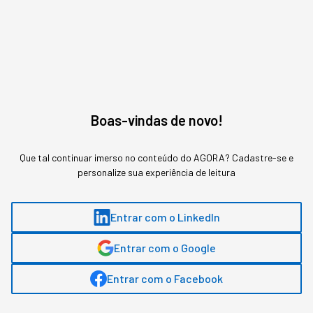
É o típico estilo Apple: calculado, deliberado,
momentum primeiro.
A PERGUNTA DE US$ 3,5 TRILHÕES
Boas-vindas de novo!
A escolha de Ternus (ou qualquer sucessor)
responderá uma questão fundamental sobre a
Que tal continuar imerso no conteúdo do AGORA? Cadastre-se e
identidade da Apple:
personalize sua experiência de leitura
A empresa acredita que:
Entrar com o LinkedIn
Seu futuro está em
otimizar o presente
Entrar com o Google
(integração perfeita de hardware/software,
margens premium, lançamentos anuais
Entrar com o Facebook
previsíveis)?