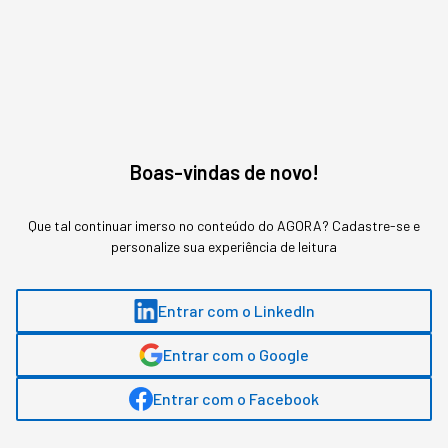
Fadiga decisória compromete o julgamento de
líderes sob pressão constante
Boas-vindas de novo!
Que tal continuar imerso no conteúdo do AGORA? Cadastre-se e
personalize sua experiência de leitura
Entrar com o LinkedIn
Entrar com o Google
Entrar com o Facebook
Entenda o que é fadiga decisória e como treinar julgamento
de liderança antes da pressão da crise chegar.