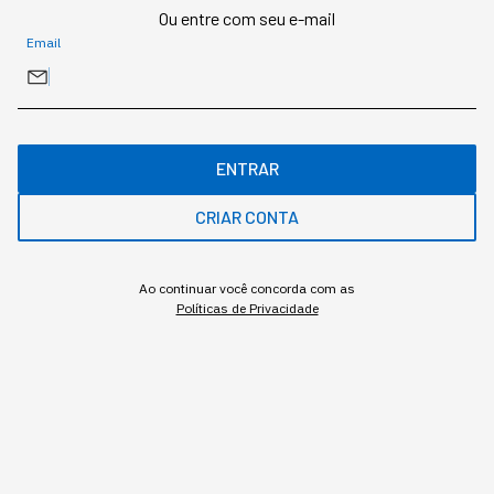
Ou entre com seu e-mail
Redação StartSe
,
Redator
Email
•
•
7 min
7 ago 2026
Atualizado: 7 ago 2026
NEWSLETTER
Start Seu dia:
ENTRAR
A Newsletter do AGORA!
CRIAR CONTA
Ao continuar você concorda com as
Políticas de Privacidade
Inscrever
A pressão para decidir rápido virou padrão em