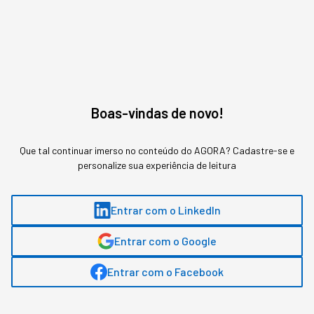
Assuntos relacionados
Rh
Carreira
Boas-vindas de novo!
Daniele Avelino
,
Colunista
Que tal continuar imerso no conteúdo do AGORA? Cadastre-se e
personalize sua experiência de leitura
LinkedIn Top Voices. Conselheira na área de Pessoas e especialista em
Recursos Humanos e Diversidade & Inclusão. Palestrante, Mentora e
Consultora. Atua com propósito no desenvolvimento de líderes e na
construção de culturas mais humanas, diversas e sustentáveis.
Entrar com o LinkedIn
Entrar com o Google
MAIS SOBRE O ASSUNTO
Entrar com o Facebook
Leia o próximo artigo