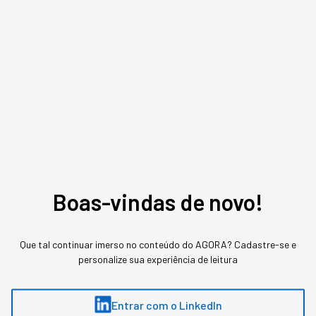
inteligência artificial ​​chegará a US$ 5,1 bilhões até
2025.
Boas-vindas de novo!
Que tal continuar imerso no conteúdo do AGORA? Cadastre-se e
personalize sua experiência de leitura
Curso AI for Leaders StartSe
Entrar com o LinkedIn